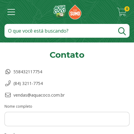
0
Contato
558432117754
(84) 3211-7754
vendas@aquacoco.com.br
Nome completo